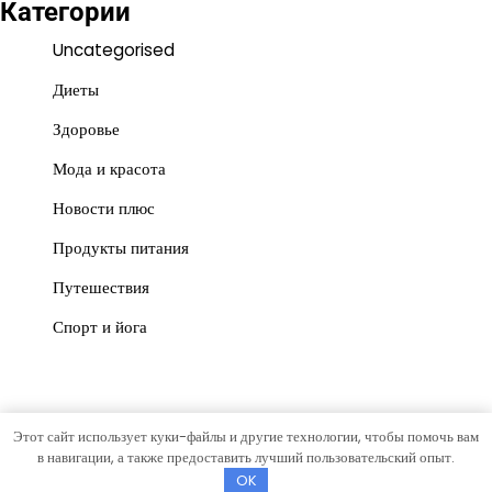
Категории
Uncategorised
Диеты
Здоровье
Мода и красота
Новости плюс
Продукты питания
Путешествия
Спорт и йога
Этот сайт использует куки-файлы и другие технологии, чтобы помочь вам
Copyright © 2026
vesti-mo
Тема News Store от
Artify
в навигации, а также предоставить лучший пользовательский опыт.
Themes
.
OK