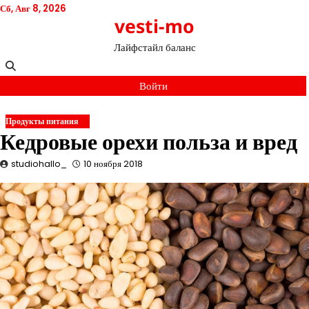
Перейти
Сб, Авг 8, 2026
vesti-mo
к
содержимому
Лайфстайл баланс
Войти
Продукты питания
Кедровые орехи польза и вред
studiohallo_
10 ноября 2018