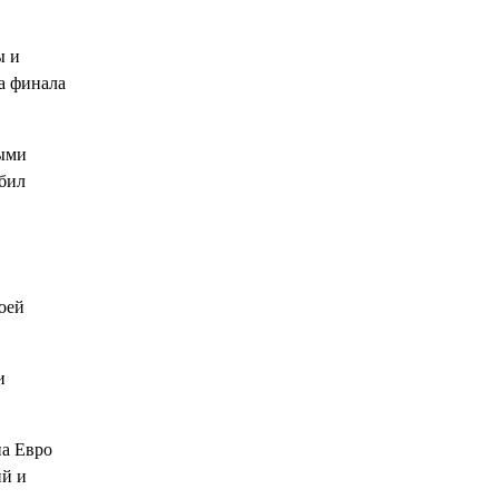
ы и
ла финала
ными
бил
оей
и
на Евро
ий и