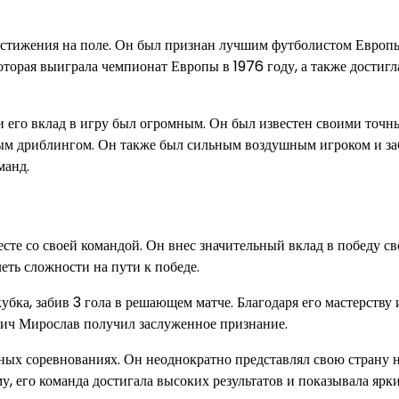
остижения на поле. Он был признан лучшим футболистом Европ
которая выиграла чемпионат Европы в 1976 году, а также достиг
и его вклад в игру был огромным. Он был известен своими точ
ым дриблингом. Он также был сильным воздушным игроком и за
манд.
те со своей командой. Он внес значительный вклад в победу св
еть сложности на пути к победе.
бка, забив 3 гола в решающем матче. Благодаря его мастерству 
алич Мирослав получил заслуженное признание.
ых соревнованиях. Он неоднократно представлял свою страну 
, его команда достигала высоких результатов и показывала ярк