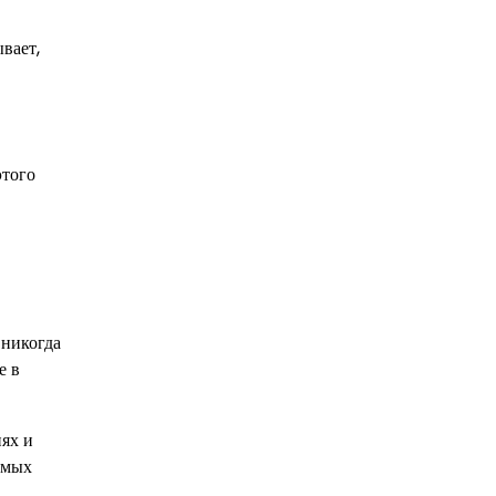
вает,
этого
 никогда
е в
ях и
амых