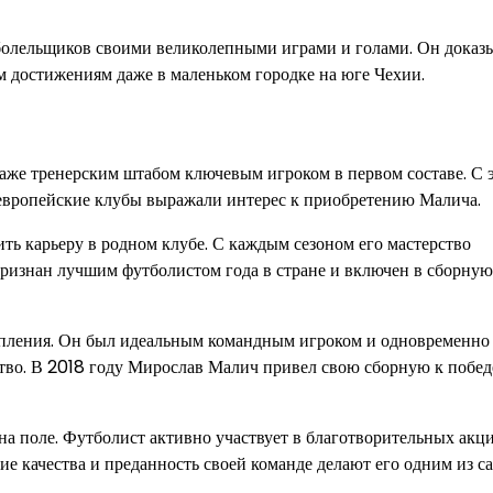
болельщиков своими великолепными играми и голами. Он доказы
им достижениям даже в маленьком городке на юге Чехии.
важе тренерским штабом ключевым игроком в первом составе. С 
е европейские клубы выражали интерес к приобретению Малича.
ить карьеру в родном клубе. С каждым сезоном его мастерство
признан лучшим футболистом года в стране и включен в сборную
пления. Он был идеальным командным игроком и одновременно
тво. В 2018 году Мирослав Малич привел свою сборную к побед
а поле. Футболист активно участвует в благотворительных акци
ие качества и преданность своей команде делают его одним из с