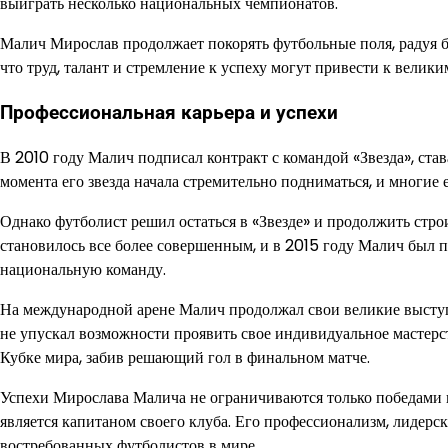
выиграть несколько национальных чемпионатов.
Малич Мирослав продолжает покорять футбольные поля, радуя 
что труд, талант и стремление к успеху могут привести к велик
Профессиональная карьера и успехи
В 2010 году Малич подписал контракт с командой «Звезда», ста
момента его звезда начала стремительно подниматься, и многи
Однако футболист решил остаться в «Звезде» и продолжить стро
становилось все более совершенным, и в 2015 году Малич был 
национальную команду.
На международной арене Малич продолжал свои великие высту
не упускал возможности проявить свое индивидуальное мастерс
Кубке мира, забив решающий гол в финальном матче.
Успехи Мирослава Малича не ограничиваются только победами н
является капитаном своего клуба. Его профессионализм, лидерск
востребованных футболистов в мире.