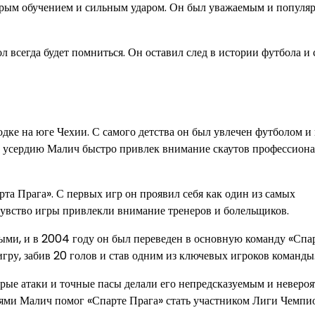
трым обучением и сильным ударом. Он был уважаемым и популя
л всегда будет помниться. Он оставил след в истории футбола и 
дке на юге Чехии. С самого детства он был увлечен футболом и 
 и усердию Малич быстро привлек внимание скаутов профессион
а Прага». С первых игр он проявил себя как один из самых
 чувство игры привлекли внимание тренеров и болельщиков.
ыми, и в 2004 году он был переведен в основную команду «Спа
гру, забив 20 голов и став одним из ключевых игроков команды
рые атаки и точные пасы делали его непредсказуемым и неверо
ми Малич помог «Спарте Прага» стать участником Лиги Чемпи