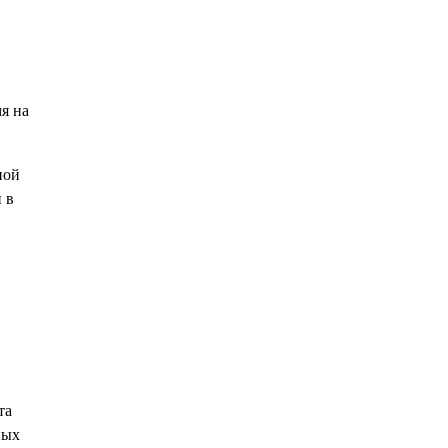
я на
ной
 в
та
ных