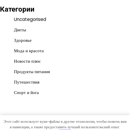
Категории
Uncategorised
Диеты
Здоровье
Мода и красота
Новости плюс
Продукты питания
Путешествия
Спорт и йога
Этот сайт использует куки-файлы и другие технологии, чтобы помочь вам
Copyright © 2026
vesti-mo
Тема News Store от
Artify
в навигации, а также предоставить лучший пользовательский опыт.