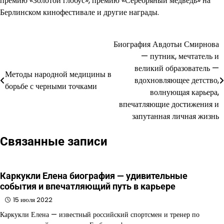
премию «Золотой глобус», премию «Серебряный медведь» на
Берлинском кинофестивале и другие награды.
Биография Авдотьи Смирнова
Навигация
— путник, мечтатель и
по
великий образователь —
Методы народной медицины в
вдохновляющее детство,
записям
борьбе с черными точками
волнующая карьера,
впечатляющие достижения и
запутанная личная жизнь
Связанные записи
Каркукли Елена биография — удивительные
события и впечатляющий путь в карьере
15 июля 2022
Каркукли Елена — известный российский спортсмен и тренер по