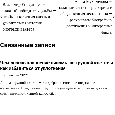
Азиза Мухамедова —
Навигация
Владимир Епифанцев –
талантливая певица, актриса и
главный победитель судьбы —
по
общественная деятельница —
необычная личная жизнь и
раскрываем биографию,
записям
удивительная история
достижения и интересные
биографии актёра
факты
Связанные записи
Чем опасно появление липомы на грудной клетке и
как избавиться от уплотнения
6 апреля 2022
Липома грудной клетки – это доброкачественное подкожное
образование. Представлено группой адипоцитов, которые окружены
соединительно-тканной капсулой.…