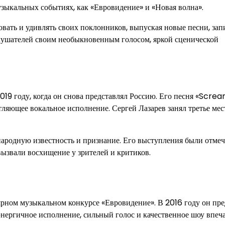
узыкальных событиях, как «Евровидение» и «Новая волна».
овать и удивлять своих поклонников, выпуская новые песни, за
слушателей своим необыкновенным голосом, яркой сценической
019 году, когда он снова представлял Россию. Его песня «Scre
ляющее вокальное исполнение. Сергей Лазарев занял третье мес
народную известность и признание. Его выступления были отме
вызвали восхищение у зрителей и критиков.
ярном музыкальном конкурсе «Евровидение». В 2016 году он пре
 энергичное исполнение, сильный голос и качественное шоу впеч