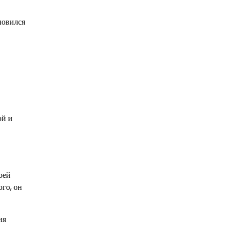
новился
ой и
оей
го, он
ия