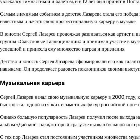
увлекался гимнастикой и балетом, и в 12 лет был принят в Пос
Самым значимым событием в детстве Лазарева стала его победа в
известным и начать свою профессиональную карьеру в музыке.
В юности Сергей Лазарев продолжал развиваться как артист и 
группы «Смысловые Галлюцинации» и принимал участие в музыка
успешной и принесла ему множество наград и признания.
Детство и юность Сергея Лазарева сформировали его как талан
навыками. Он продолжает радовать поклонников своими выступ
Музыкальная карьера
Сергей Лазарев начал свою музыкальную карьеру в 2000 году, 
быстро стал одной из ярких и заметных фигур российской поп-
Однако большую популярность Лазарев получил после выхода н
альбом «Дай мне знак», который сразу же вызвал большой интер
С тех пор Лазарев стал постоянным участником множества музык