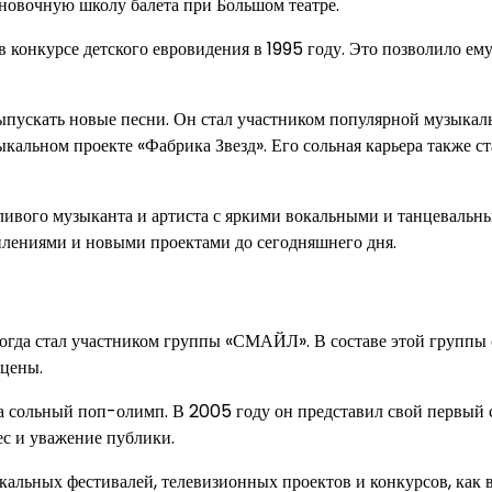
тановочную школу балета при Большом театре.
 конкурсе детского евровидения в 1995 году. Это позволило ему
выпускать новые песни. Он стал участником популярной музыкал
льном проекте «Фабрика Звезд». Его сольная карьера также ст
тливого музыканта и артиста с яркими вокальными и танцевальн
лениями и новыми проектами до сегодняшнего дня.
когда стал участником группы «СМАЙЛ». В составе этой группы
сцены.
а сольный поп-олимп. В 2005 году он представил свой первый
ес и уважение публики.
альных фестивалей, телевизионных проектов и конкурсов, как в