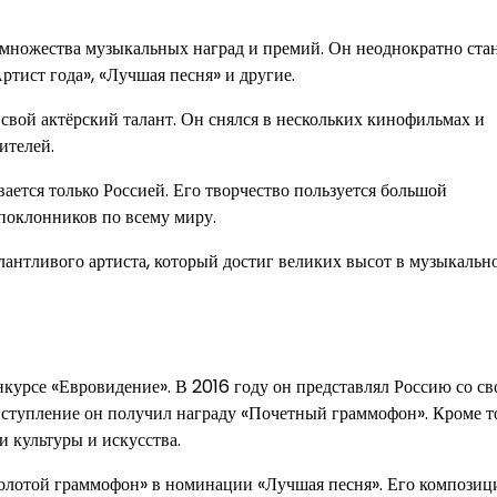
м множества музыкальных наград и премий. Он неоднократно ста
ртист года», «Лучшая песня» и другие.
свой актёрский талант. Он снялся в нескольких кинофильмах и
ителей.
ается только Россией. Его творчество пользуется большой
поклонников по всему миру.
лантливого артиста, который достиг великих высот в музыкальн
нкурсе «Евровидение». В 2016 году он представлял Россию со св
ыступление он получил награду «Почетный граммофон». Кроме то
и культуры и искусства.
Золотой граммофон» в номинации «Лучшая песня». Его композиц