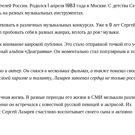
лей России. Родился 1 апреля 1983 года в Москве. С детства С
ь на разных музыкальных инструментах.
аствовать в различных музыкальных конкурсах. Уже в 9 лет Серге
 пробовать себя в разных жанрах, вплоть до рок-музыки.
ек внимание широкой публики. Это стало отправной точкой его 
ьный альбом «Диаграмма». Он моментально стал популярным и п
о и актер. Он снялся в нескольких фильмах, а также показал сво
оей харизме и таланту, Лазарев завоевал сердца не только росс
личная жизнь. В разные периоды его жизни в СМИ мелькали разл
ени он встречался с известной русской певицей и актрисой. Их
с Сергей Лазарев счастливо воспитывает своего сына и активно