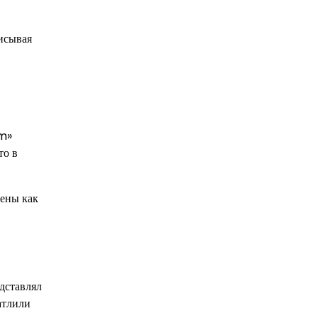
писывая
am»
то в
чены как
дставлял
атлили