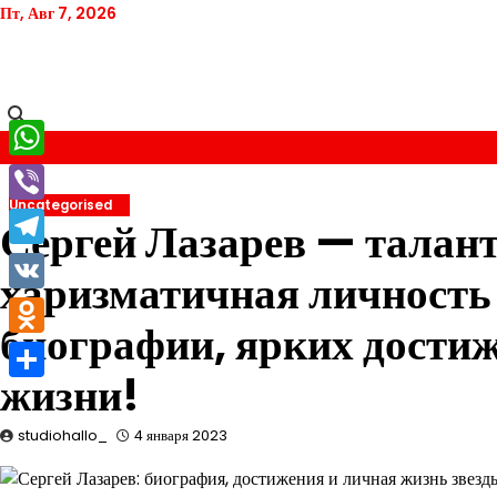
Перейти
Пт, Авг 7, 2026
к
содержимому
WhatsApp
Uncategorised
Viber
Сергей Лазарев — талан
Telegram
харизматичная личность 
VK
биографии, ярких достиж
Odnoklassniki
жизни!
Отправить
studiohallo_
4 января 2023