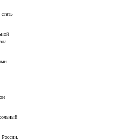
 стать
ьной
ала
ыми
 он
 сольный
 России,