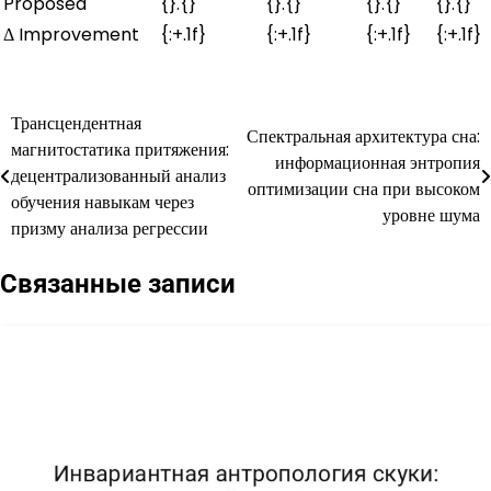
Proposed
{}.{}
{}.{}
{}.{}
{}.{}
Δ Improvement
{:+.1f}
{:+.1f}
{:+.1f}
{:+.1f}
Трансцендентная
Навигация
Спектральная архитектура сна:
магнитостатика притяжения:
информационная энтропия
по
децентрализованный анализ
оптимизации сна при высоком
обучения навыкам через
записям
уровне шума
призму анализа регрессии
Связанные записи