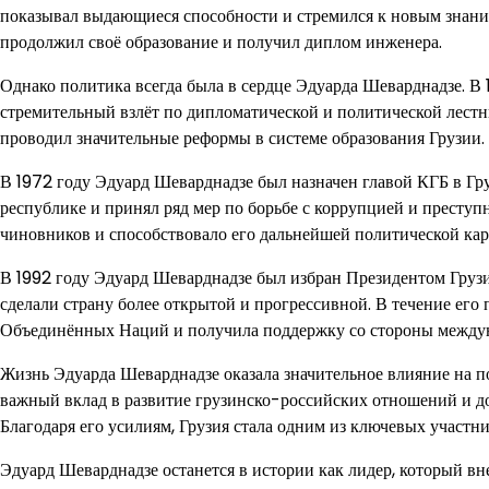
показывал выдающиеся способности и стремился к новым знани
продолжил своё образование и получил диплом инженера.
Однако политика всегда была в сердце Эдуарда Шеварднадзе. В
стремительный взлёт по дипломатической и политической лест
проводил значительные реформы в системе образования Грузии.
В 1972 году Эдуард Шеварднадзе был назначен главой КГБ в Гр
республике и принял ряд мер по борьбе с коррупцией и прест
чиновников и способствовало его дальнейшей политической кар
В 1992 году Эдуард Шеварднадзе был избран Президентом Грузи
сделали страну более открытой и прогрессивной. В течение ег
Объединённых Наций и получила поддержку со стороны междун
Жизнь Эдуарда Шеварднадзе оказала значительное влияние на п
важный вклад в развитие грузинско-российских отношений и до
Благодаря его усилиям, Грузия стала одним из ключевых участн
Эдуард Шеварднадзе останется в истории как лидер, который вн