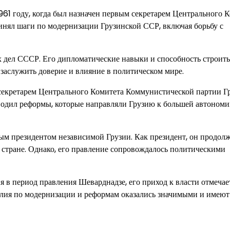
61 году, когда был назначен первым секретарем Центрального 
инял шаги по модернизации Грузинской ССР, включая борьбу с
 дел СССР. Его дипломатические навыки и способность строить
заслужить доверие и влияние в политическом мире.
секретарем Центрального Комитета Коммунистической партии Гр
водил реформы, которые направляли Грузию к большей автономи
вым президентом независимой Грузии. Как президент, он продол
стране. Однако, его правление сопровождалось политическими
я в период правления Шеварднадзе, его приход к власти отмечае
илия по модернизации и реформам оказались значимыми и имеют