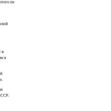
этого он
 свой
с в
ми в
ой
и.
ми
СССР.