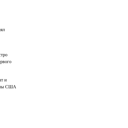
лял
стро
ервого
ат и
роны США