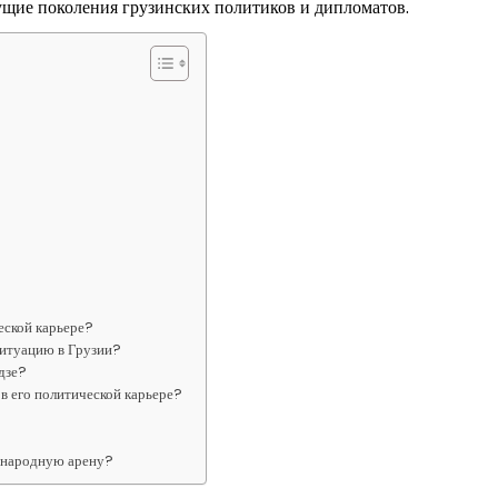
ущие поколения грузинских политиков и дипломатов.
еской карьере?
ситуацию в Грузии?
дзе?
в его политической карьере?
дународную арену?