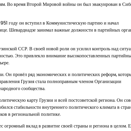
ям. Во время Второй Мировой войны он был эвакуирован в Сиби
 1951 году он вступил в Коммунистическую партию и начал
нице. Шеварднадзе занимал важные должности в партийных орга
узинской ССР. В своей новой роли он усилил контроль над ситу
упностью. Это привлекло внимание высокопоставленных партийн
ьере.
и. Он провёл ряд экономических и политических реформ, котор
о правления Грузия стала полноправным членом Организации
ародного сообщества.
олитическую карту Грузии и всей постсоветской региона. Он со
бился стабильности внутреннего политического климата в стран
иков в региональной политике.
ес огромный вклад в развитие своей страны и региона в целом. 