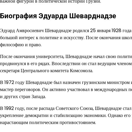
важной фигурой в политической истории Грузии.
Биография Эдуарда Шеварднадзе
Эдуард Амвросиевич Шеварднадзе родился 25 января 1928 года 
большой интерес к политике и искусству. После окончания школ
философию и право.
После окончания университета, Шеварднадзе начал свою полити
продвинулся в его рядах. Впоследствии он стал ведущим члено
секретаря Центрального комитета Комсомола.
В 1972 году Шеварднадзе был назначен грузинским министром и
мастер переговоров. Он активно участвовал в международных 
и других стран Запада.
В 1992 году, после распада Советского Союза, Шеварднадзе ста
укрепление демократии и стабилизацию экономики. Однако его
нарастающим политическим противостоянием.