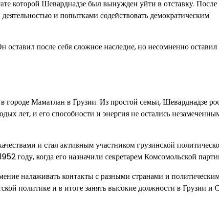
тате которой Шеварднадзе был вынужден уйти в отставку. После 
й деятельностью и попытками содействовать демократическим
Он оставил после себя сложное наследие, но несомненно оставил
в городе Маматлан в Грузии. Из простой семьи, Шеварднадзе ро
дых лет, и его способности и энергия не остались незамеченны
качествами и стал активным участником грузинской политическ
952 году, когда его назначили секретарем Комсомольской парти
мение налаживать контакты с разными странами и политически
тской политике и в итоге занять высокие должности в Грузии и 