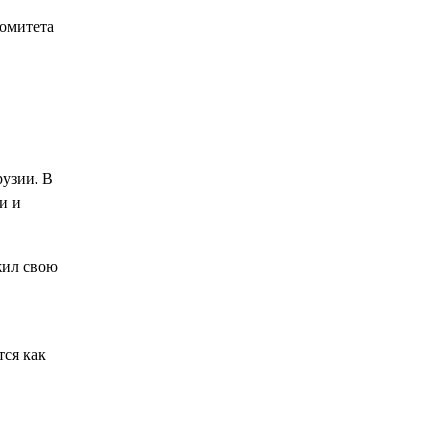
Комитета
узии. В
и и
жил свою
тся как