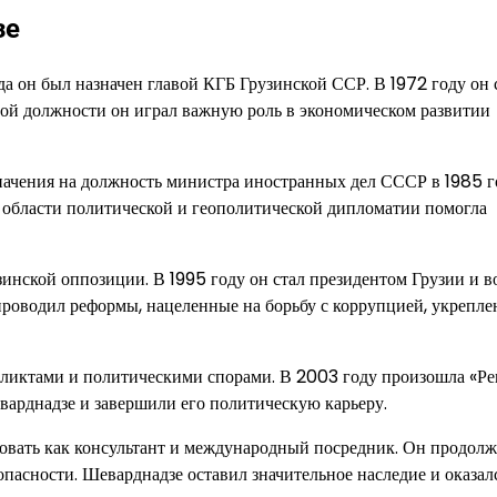
зе
да он был назначен главой КГБ Грузинской ССР. В 1972 году он 
той должности он играл важную роль в экономическом развитии
начения на должность министра иностранных дел СССР в 1985 г
в области политической и геополитической дипломатии помогла
зинской оппозиции. В 1995 году он стал президентом Грузии и в
проводил реформы, нацеленные на борьбу с коррупцией, укрепле
фликтами и политическими спорами. В 2003 году произошла «Р
варднадзе и завершили его политическую карьеру.
овать как консультант и международный посредник. Он продолж
зопасности. Шеварднадзе оставил значительное наследие и оказал