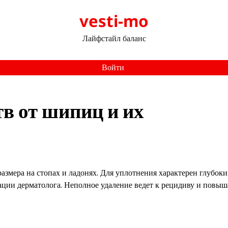
vesti-mo
Лайфстайл баланс
Войти
в от шипиц и их
змера на стопах и ладонях. Для уплотнения характерен глубок
ации дерматолога. Неполное удаление ведет к рецидиву и повыш