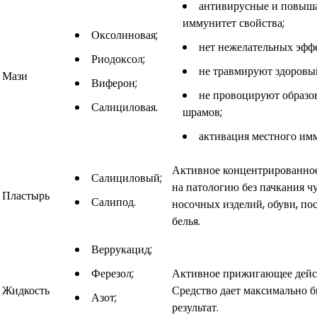
антивирусные и повы
иммунитет свойства;
Оксолиновая;
нет нежелательных эфф
Риодоксол;
не травмируют здоровы
Мази
Виферон;
не провоцируют образо
Салициловая.
шрамов;
активация местного им
Активное концентрированное
Салициловый;
на патологию без пачкания ч
Пластырь
Салипод.
носочных изделий, обуви, по
белья.
Веррукацид;
Ферезол;
Активное прижигающее дейс
Жидкость
Средство дает максимально 
Азот;
результат.