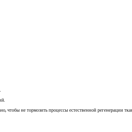
.
ий.
о, чтобы не тормозить процессы естественной регенерации тка