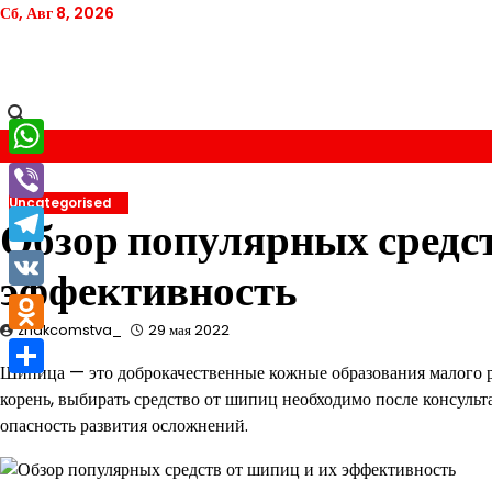
Перейти
Сб, Авг 8, 2026
к
содержимому
WhatsApp
Uncategorised
Viber
Обзор популярных средст
Telegram
эффективность
VK
znakcomstva_
29 мая 2022
Odnoklassniki
Шипица — это доброкачественные кожные образования малого ра
Отправить
корень, выбирать средство от шипиц необходимо после консульт
опасность развития осложнений.