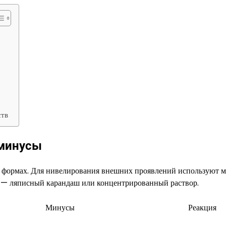
ств
 минусы
х формах. Для нивелирования внешних проявлений используют м
а — ляписный карандаш или концентрированный раствор.
Минусы
Реакция