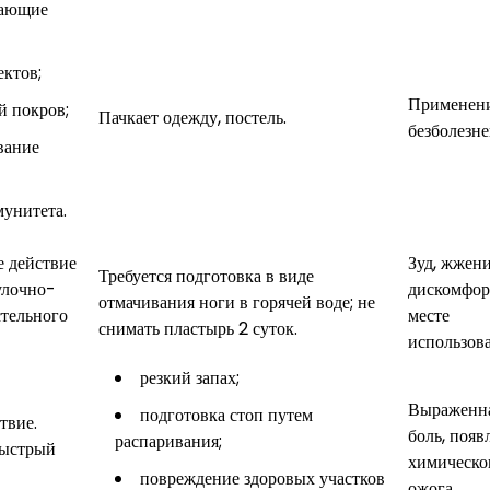
шающие
ектов;
Применен
й покров;
Пачкает одежду, постель.
безболезне
вание
мунитета.
 действие
Зуд, жжени
Требуется подготовка в виде
улочно-
дискомфор
отмачивания ноги в горячей воде; не
стельного
месте
снимать пластырь 2 суток.
использова
резкий запах;
Выраженн
подготовка стоп путем
твие.
боль, появ
распаривания;
быстрый
химическо
повреждение здоровых участков
ожога.